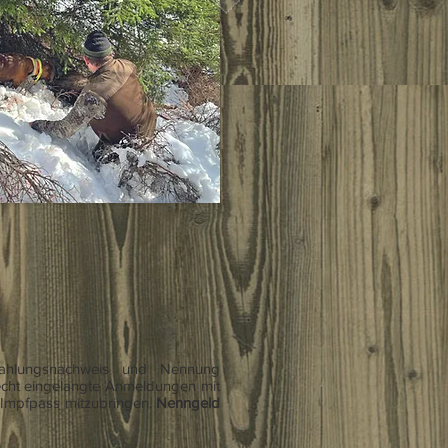
ahlungsnachweis und Nennung
recht eingelangte Anmeldungen mit
 Impfpass mitzubringen.
Nenngeld