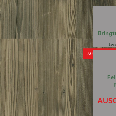
Bringt
L
ese
AUSGEBUCHT
Fe
AUS