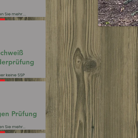
n Sie mehr....
chweiß
derprüfung
er keine SSP
gen Prüfung
n Sie mehr...