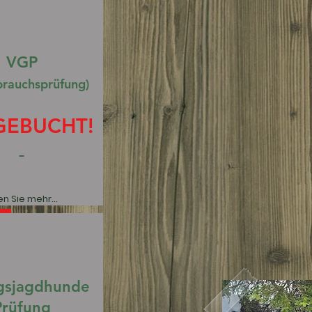
VGP
brauchsprüfung)
GEBUCHT!
n Sie mehr...
gsjagdhunde
Prüfung