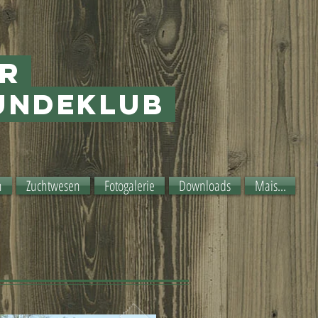
er
undeklub
n
Zuchtwesen
Fotogalerie
Downloads
Mais...