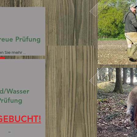
reue Prüfung
n Sie mehr ...
ld/Wasser
Prüfung
GEBUCHT!