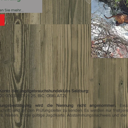
n Sie mehr...
 Konto des Jagdgebrauchshundeklubs Salzburg:
00 0003 8113 21 25, BIC: OBKLAT2L
lungsbestätigung wird die Nennung nicht angenommen.
Einz
chrift) sind an den Prüfungsleiter zu senden. Es werden nur fristge
t. Weiters ist die gültige Jagdkarte, Abstammungsnachweis und der