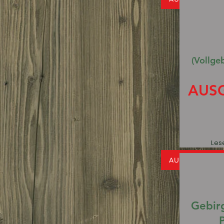
(Vollge
AUS
Lese
AUSGEBUCHT
Gebir