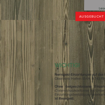
Lese
AUSGEBUCHT
WICHTIG!
Nenngeld-Einzahlungen auf das
Oberbank Hallein IBAN: AT43 15
Ohne beigeschlossene Einzah
(Datenschutzkonforme mit Unters
Einzahlungsbestätigung anerkann
ist Reuegeld.