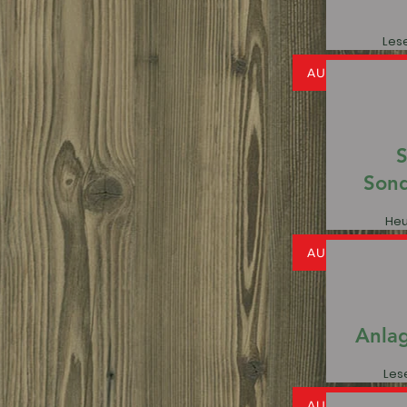
Lese
AUSGEBUCHT
S
Son
Heu
AUSGEBUCHT
Anla
Lese
AUSGEBUCHT