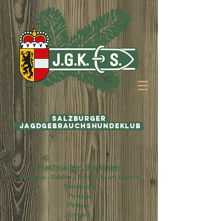
Salzburger
j
Jagdgebrauchshundeklub
Nachsuchen Stationen
Flachgau - Salzburg Stadt - Raum Bayern
Tennengau
Pongau
Pinzgau
Lungau